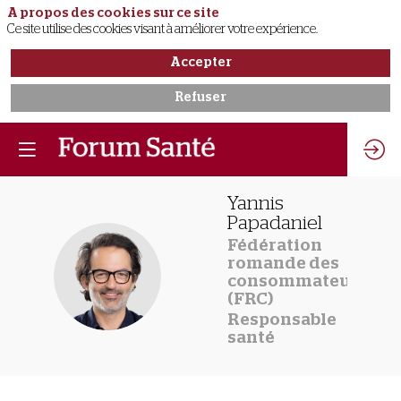
A propos des cookies sur ce site
Ce site utilise des cookies visant à améliorer votre expérience.
Accepter
Refuser
Yannis
Papadaniel
Fédération
romande des
YP
consommateurs
(FRC)
Responsable
santé