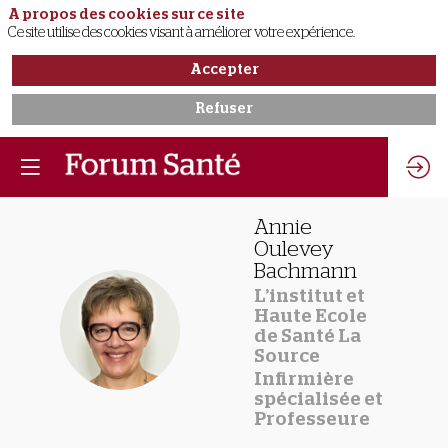
A propos des cookies sur ce site
Ce site utilise des cookies visant à améliorer votre expérience.
Accepter
Refuser
Annie
Oulevey
Bachmann
L’institut et
Haute Ecole
AOB
de Santé La
Source
Infirmière
spécialisée et
Professeure