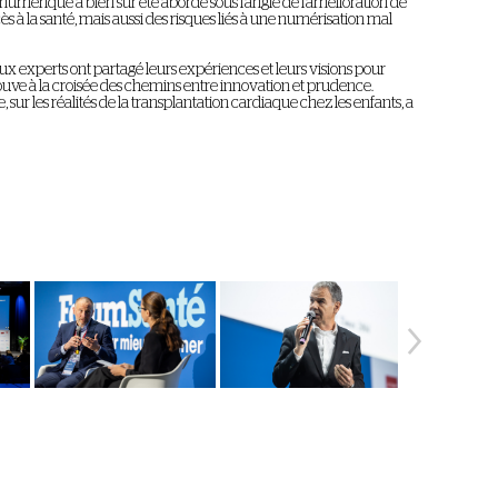
 numérique a bien sûr été abordé sous l'angle de l'amélioration de
accès à la santé, mais aussi des risques liés à une numérisation mal
x experts ont partagé leurs expériences et leurs visions pour
trouve à la croisée des chemins entre innovation et prudence.
 sur les réalités de la transplantation cardiaque chez les enfants, a