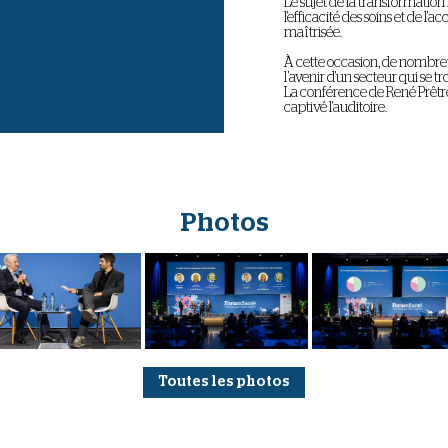
Le sujet de la transformation
l'efficacité des soins et de l'
maîtrisée.
À cette occasion, de nombreu
l’avenir d'un secteur qui se 
La conférence de René Prêtre,
captivé l'auditoire.
Photos
Toutes les photos