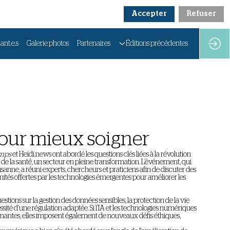
Accepter
Refuser
ant.e.s
Galerie photos
Partenaires
Éditions précédentes
our mieux soigner
mps
et Heidi.news ont abordé les questions clés liées à la révolution
 la santé, un secteur en pleine transformation. L’événement, qui
ausanne, a réuni experts, chercheurs et praticiens afin de discuter des
unités offertes par les technologies émergentes pour améliorer les
stions sur la gestion des données sensibles, la protection de la vie
essité d’une régulation adaptée. Si l’IA et les technologies numériques
cinantes, elles imposent également de nouveaux défis éthiques,