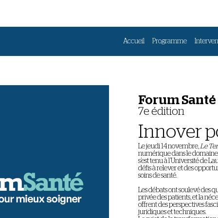
Accueil
Programme
Interven
Forum Santé
7e édition
Innover p
Le jeudi 14 novembre,
Le Te
numérique dans le domaine de
s’est tenu à l’Université de L
défis à relever et des opport
soins de santé.
Les débats ont soulevé des que
privée des patients, et la néc
offrent des perspectives fas
juridiques et techniques.