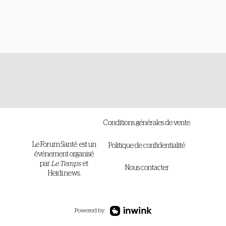
Chirurgie
cardiaqu
Conditions générales de vente
Le Forum Santé est un
Politique de confidentialité
événement organisé
par
Le Temps
et
Nous contacter
Heidi.news.
Powered by