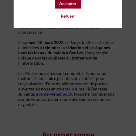
Accepter
Refuser
Il y a 25 ans paraissait la première édition papier du
Temps
. Désormais numérique et multimédia,
Le
Temps
célèbre ce jubilé au jour précis de son
anniversaire.
Le
samedi 18 mars 2023
,
Le Temps
invite ses lecteurs
et lectrices à
rejoindre la rédaction et les équipes
dans les locaux du média à Genève
. Une plongée
unique dans les coulisses du traitement de
l’information.
Les Portes ouvertes sont complètes. Nous vous
invitons à nous faire part de votre intérêt pour
l'organisation d'une deuxième session de portes
ouvertes en nous envoyant un e-mail à l'adresse
suivante:
events@letemps.ch
. Nous ne manquerons
pas de vous contacter si une deuxième session est
organisée.
Au programme