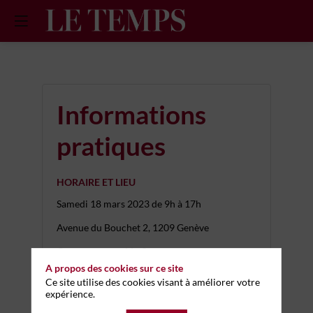
Informations
pratiques
HORAIRE ET LIEU
Samedi 18 mars 2023
de 9h à 17h
Avenue du Bouchet 2, 1209 Genève
Comment y accéder?
En transports publics depuis la Gare
A propos des cookies sur ce site
Cornavin:
Ce site utilise des cookies visant à améliorer votre
expérience.
Bus 10 jusqu'à l'arrêt Bouchet
Trams 14 ou 18 jusqu'à l'arrêt Bouchet